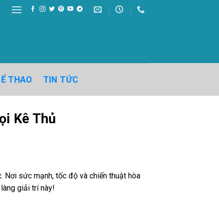
Ể THAO
TIN TỨC
ọi Kê Thủ
c. Nơi sức mạnh, tốc độ và chiến thuật hòa
ng giải trí này!