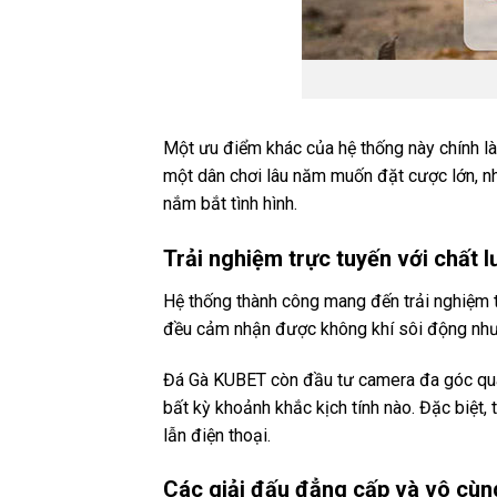
Một ưu điểm khác của hệ thống này chính là
một dân chơi lâu năm muốn đặt cược lớn, nh
nắm bắt tình hình.
Trải nghiệm trực tuyến với chất 
Hệ thống thành công mang đến trải nghiệm t
đều cảm nhận được không khí sôi động như 
Đá Gà KUBET còn đầu tư camera đa góc quay,
bất kỳ khoảnh khắc kịch tính nào. Đặc biệt,
lẫn điện thoại.
Các giải đấu đẳng cấp và vô cù