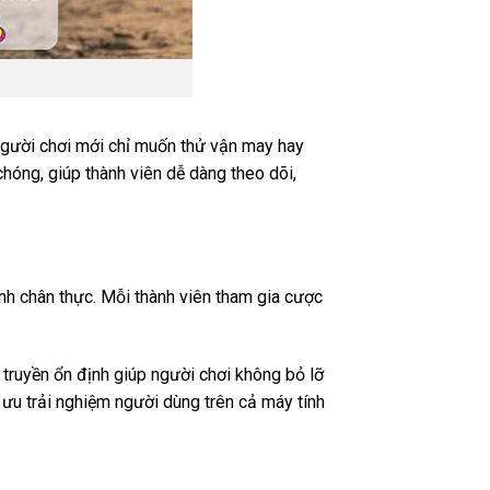
 người chơi mới chỉ muốn thử vận may hay
hóng, giúp thành viên dễ dàng theo dõi,
nh chân thực. Mỗi thành viên tham gia cược
 truyền ổn định giúp người chơi không bỏ lỡ
i ưu trải nghiệm người dùng trên cả máy tính