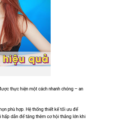
ều được thực hiện một cách nhanh chóng – an
họn phù hợp. Hệ thống thiết kế tối ưu để
i hấp dẫn để tăng thêm cơ hội thắng lớn khi