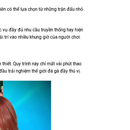
ên có thể lựa chọn từ những trận đấu nhỏ
c vụ đầy đủ nhu cầu truyền thống hay hiện
i trí vào nhiều khung giờ của người chơi.
hiết. Quy trình này chỉ mất vài phút thao
ầu trải nghiệm thế giới đá gà đầy thú vị.