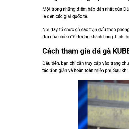
Một trong những điểm hấp dẫn nhất của Đá 
lẻ đến các giải quốc tế.
Nơi đây tổ chức cả các trận đấu theo phong
đại của nhiều đối tượng khách hàng. Lịch th
Cách tham gia đá gà KUBE
Đầu tiên, bạn chỉ cần truy cập vào trang ch
tác đơn giản và hoàn toàn miễn phí. Sau khi