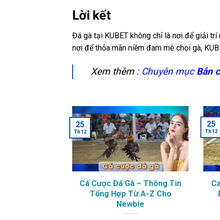
Lời kết
Đá gà tại KUBET không chỉ là nơi để giải tr
nơi để thỏa mãn niềm đam mê chọi gà, KUBE
Xem thêm :
Chuyên mục
Bắn 
25
25
Th12
Th12
Cá Cược Đá Gà – Thông Tin
Ca
Tổng Hợp Từ A-Z Cho
Newbie