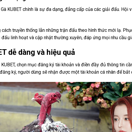
Gà KUBET chính là sự đa dạng, đẳng cấp của các giải đấu. Hội vi
 cách truyền thống lẫn những trận đấu theo hình thức mới lạ. Phụ
i đấu linh hoạt và cập nhật thường xuyên, đáp ứng mọi nhu cầu giả
T dễ dàng và hiệu quả
ủ KUBET, chọn mục đăng ký tài khoản và điền đầy đủ thông tin cần t
 đăng ký, người dùng sẽ nhận được một tài khoản cá nhân để bắt đ