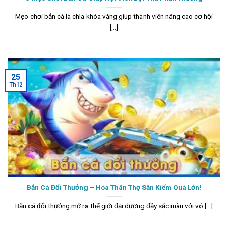
Mẹo chơi bắn cá là chìa khóa vàng giúp thành viên nâng cao cơ hội
[...]
25
Th12
Bắn Cá Đổi Thưởng – Hóa Thân Thợ Săn Kiếm Quà Lớn!
Bắn cá đổi thưởng mở ra thế giới đại dương đầy sắc màu với vô [...]