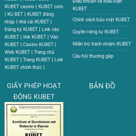
Điều khoản và điều kiện
KUBET casino | KUBET com
KUBET
| KU BET | KUBET đăng
Chính sách bảo mật KUBET
nhập | nhà cái KUBET |
Đăng ký KUBET | Link vào
Quyền riêng tư KUBET
KUBET | link KUBET | Vào
Miễn trừ trách nhiệm KUBET
KUBET | Casino KUBET |
Web KUBET | Trang chủ
Câu hỏi thường gặp
KUBET | Trang KUBET | Link
KUBET chính thức |
GIẤY PHÉP HOẠT
BẢN ĐỒ
ĐỘNG KUBET