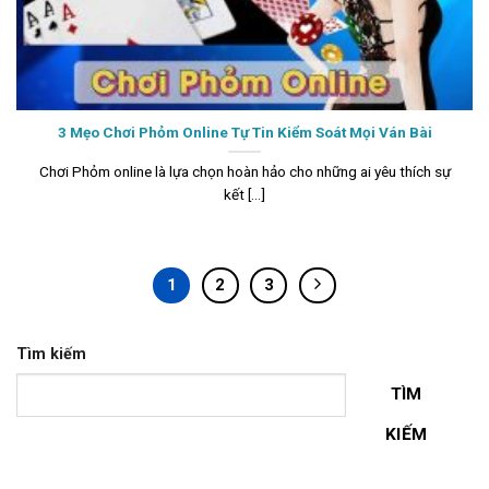
3 Mẹo Chơi Phỏm Online Tự Tin Kiểm Soát Mọi Ván Bài
Chơi Phỏm online là lựa chọn hoàn hảo cho những ai yêu thích sự
kết [...]
1
2
3
Tìm kiếm
TÌM
KIẾM